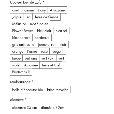
Couleur tour du zafu
*
coutil
denim
Dany
Amazone
Jaipur
Léa
Terre de Sienne
Mélusine
motif indien
Flower Power
bleu clair
bleu roi
bleu canard
bordeaux
gris anthracite
jaune citron
noir
orange
Parme
rose
rouge
taupe
vert anis
vert kaki
vert
violet
Automne
Terre et Ciel
Printemps ?
rembourrage
*
balle d'épeautre bio
laine recyclée
diamètre
*
diamètre 35 cm
diamètre 32cm