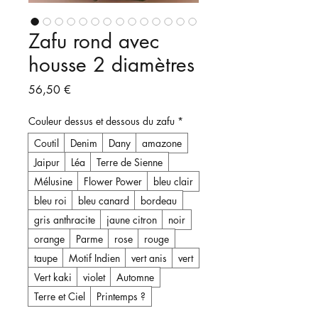
Zafu rond avec
housse 2 diamètres
Prix
56,50 €
Couleur dessus et dessous du zafu
*
Coutil
Denim
Dany
amazone
Jaipur
Léa
Terre de Sienne
Mélusine
Flower Power
bleu clair
bleu roi
bleu canard
bordeau
gris anthracite
jaune citron
noir
orange
Parme
rose
rouge
taupe
Motif Indien
vert anis
vert
Vert kaki
violet
Automne
Terre et Ciel
Printemps ?