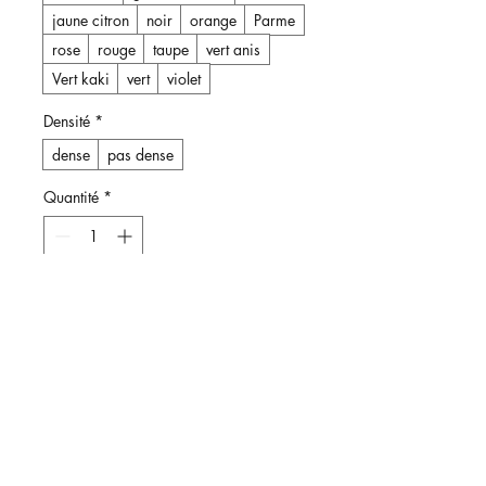
jaune citron
noir
orange
Parme
rose
rouge
taupe
vert anis
Vert kaki
vert
violet
Densité
*
dense
pas dense
Quantité
*
Ajouter au panier
Commander et payer
Bolster ovale avec housse en
coton uni ou bicolore.
Le rembourrage est en laine